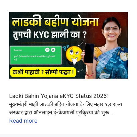
Ladki Bahin Yojana eKYC Status 2026:
मुख्यमंत्री माझी लाडकी बहिन योजना के लिए महाराष्ट्र राज्य
सरकार द्वारा ऑनलाइन ई-केवायसी प्रक्रिया को शुरू …
Read more