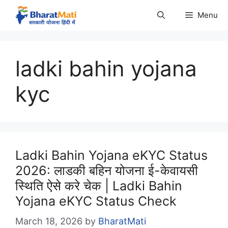
Skip
Menu
to
content
ladki bahin yojana
kyc
Ladki Bahin Yojana eKYC Status
2026: लाडकी बहिन योजना ई-केवायसी
स्थिति ऐसे करे चेक | Ladki Bahin
Yojana eKYC Status Check
March 18, 2026
by
BharatMati