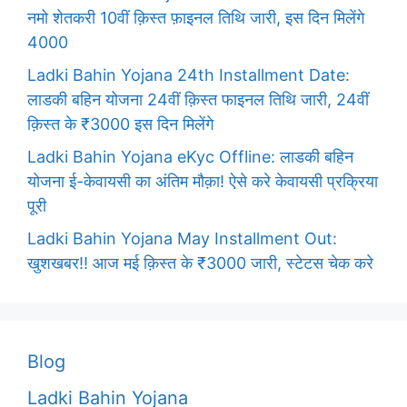
नमो शेतकरी 10वीं क़िस्त फ़ाइनल तिथि जारी, इस दिन मिलेंगे
4000
Ladki Bahin Yojana 24th Installment Date:
लाडकी बहिन योजना 24वीं क़िस्त फाइनल तिथि जारी, 24वीं
क़िस्त के ₹3000 इस दिन मिलेंगे
Ladki Bahin Yojana eKyc Offline: लाडकी बहिन
योजना ई-केवायसी का अंतिम मौक़ा! ऐसे करे केवायसी प्रक्रिया
पूरी
Ladki Bahin Yojana May Installment Out:
खुशखबर!! आज मई क़िस्त के ₹3000 जारी, स्टेटस चेक करे
Blog
Ladki Bahin Yojana