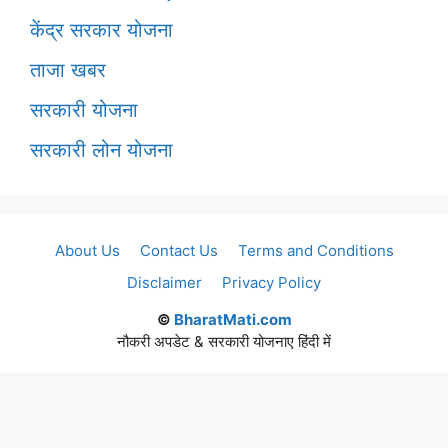
केंद्र सरकार योजना
ताजा खबर
सरकारी योजना
सरकारी लोन योजना
About Us
Contact Us
Terms and Conditions
Disclaimer
Privacy Policy
©
BharatMati.com
नौकरी अपडेट & सरकारी योजनाए हिंदी में